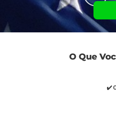
O Que Voc
✔️ 