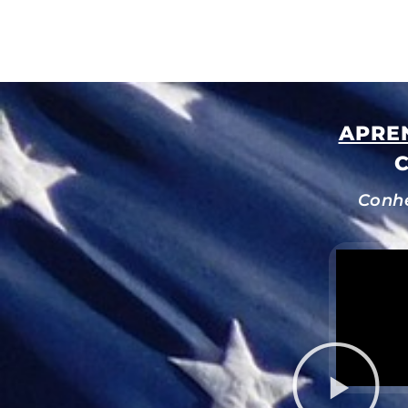
APREN
C
Conhe