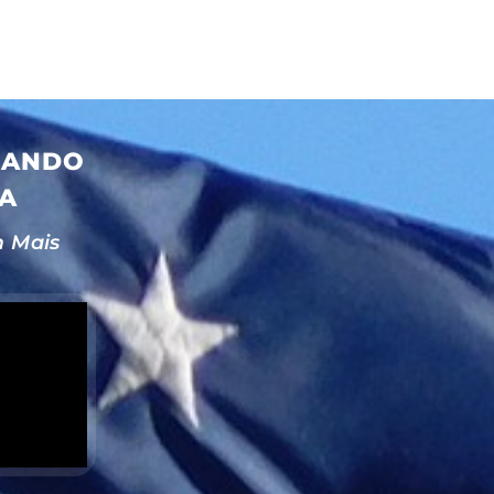
DANDO
IA
m Mais