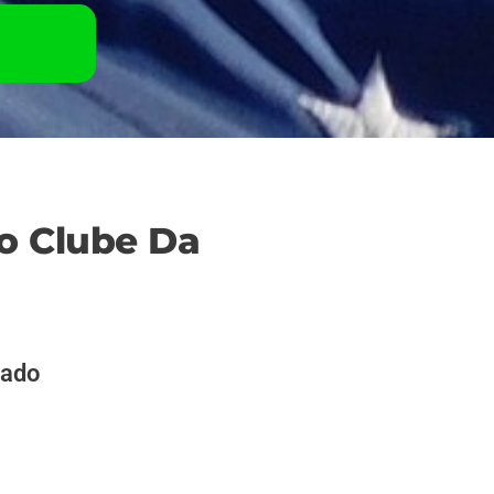
o Clube Da
çado