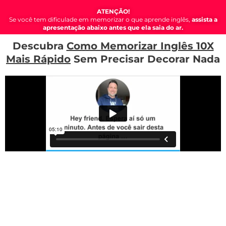
ATENÇÃO!
Se você tem dificulade em memorizar o que aprende inglês,
assista a
apresentação abaixo antes que ela saia do ar.
Descubra
Como Memorizar Inglês 10X
Mais Rápido
Sem Precisar Decorar Nada