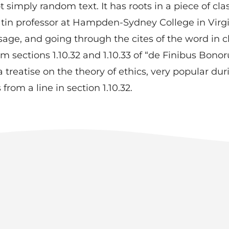
 simply random text. It has roots in a piece of cla
atin professor at Hampden-Sydney College in Virg
e, and going through the cites of the word in cla
 sections 1.10.32 and 1.10.33 of “de Finibus Bon
 a treatise on the theory of ethics, very popular du
rom a line in section 1.10.32.