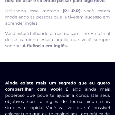
hora de usar e só então passar para algo novo.
Utilizando esse método
(P.L.P.R)
você estará
modelando as pessoas que já tiveram sucesso em
aprender inglês.
Você estará trilhando o mesmo caminho. E no final
desse caminho estará aquilo que você sempre
sonhou:
A fluência em inglês.
Ainda existe mais um segredo que eu quero
compartilhar com você!
É algo ainda mais
poderoso que pode te ajudar a conquistar seus
objetivos com o inglês de forma ainda mais
simples e rápida. Você vai ver que é possível
colocar tudo que eu te ensinei aqui em prática de