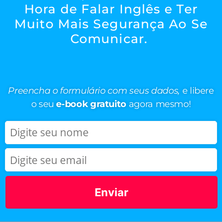
Hora de Falar Inglês e Ter
Muito Mais Segurança Ao Se
Comunicar.
Preencha o formulário com seus dados,
e libere
o seu
e-book gratuito
agora mesmo!
Enviar