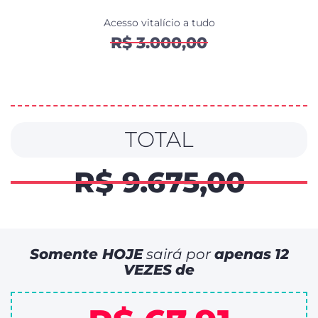
Acesso vitalício a tudo
R$ 3.000,00
TOTAL
R$ 9.675,00
Somente HOJE
sairá por
apenas
12
VEZES
de