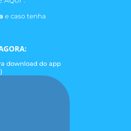
 AQUI"
.
da
e caso tenha
 AGORA:
para download do app
)