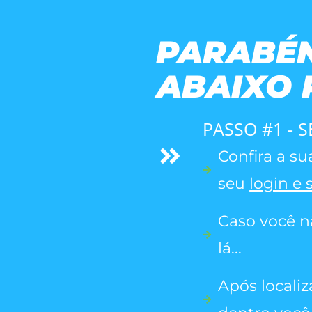
PARABÉN
ABAIXO 
PASSO #1 - 
Confira a s
seu
login e
Caso você n
lá...
Após localiz