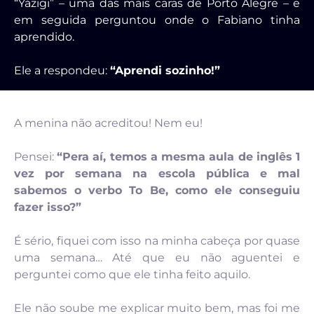
“Yázigi” – uma das mais caras de Porto Alegre – e
em seguida perguntou onde o Fabiano tinha
aprendido.
Ele a respondeu:
“Aprendi sozinho!”
A menina não acreditou! Nem eu!
Pensei:
“Pera aí, temos a mesma aula de inglês 1
vez por semana na escola pública e mal
sabemos o verbo To Be, como ele conseguiu
fazer isso?”
É sério, fiquei com isso na minha cabeça por quase
uma semana… Até que eu não aguentei e
perguntei como que ele tinha feito aquilo.
Ele não soube me explicar muito bem, mas foi me