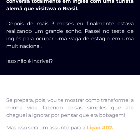
conversa totalmente em inglês com uma turista
alemã que visitava o Brasil.
Depois de mais 3 meses eu finalmente estava
realizando um grande sonho. Passei no teste de
inglês para ocupar uma vaga de estágio em uma
multinacional.
Isso não é incrível?
Se prepara, pois, vou te mostrar como transformei a
minha vida, fazendo coisas simples que até
cheguei a ignorar por pensar que era bobagem!
Mas isso será um assunto para a
Lição #02.