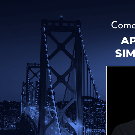
Como
AP
SIM