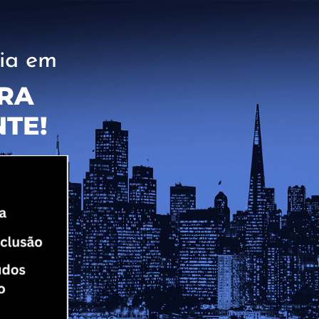
ia em
IRA
NTE!