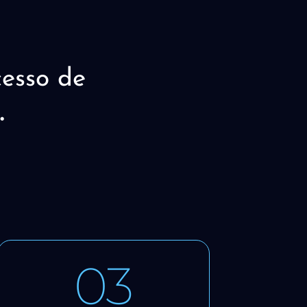
esso de
.
03
fáceis de usar.