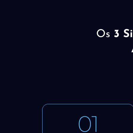
Os
3 S
01
de gramática.