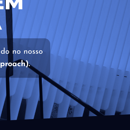
EM
A
ado no nosso
proach).