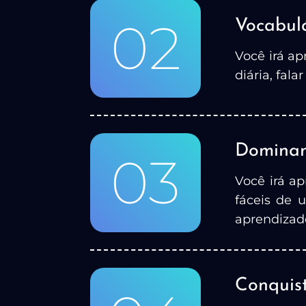
02
Vocabul
Você irá ap
diária, fal
Dominan
03
Você irá a
fáceis de 
aprendizado
Conquis