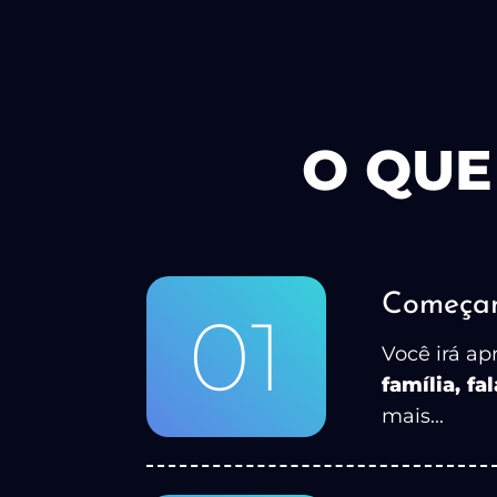
O QUE
Começan
01
Você irá ap
família, f
mais...