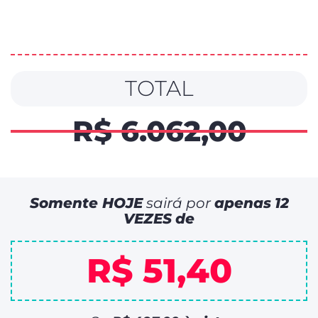
TOTAL
R$ 6.062,00
Somente HOJE
sairá por
apenas
12
VEZES
de
R$ 51,40