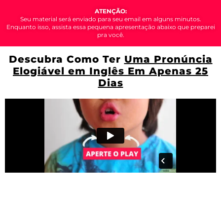
ATENÇÃO:
Seu material será enviado para seu email em alguns minutos.
Enquanto isso, assista essa pequena apresentação abaixo que preparei
pra você.
Descubra Como Ter
Uma Pronúncia
Elogiável em Inglês Em Apenas 25
Dias