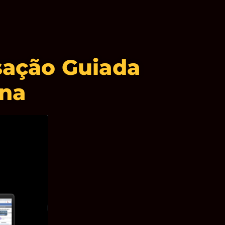
sação Guiada
na