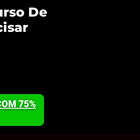
urso De
cisar
COM 75%