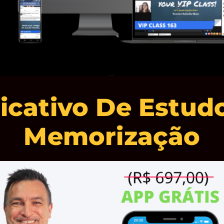
icativo De Estud
Memorização