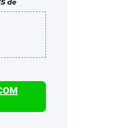
ES
de
 COM