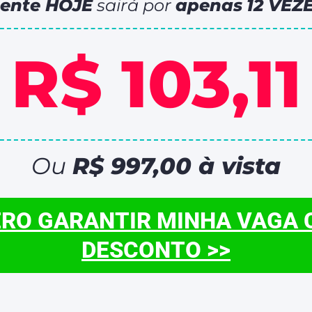
ente HOJE
sairá por
apenas
12 VEZ
R$ 103,11
Ou
R$ 997,00 à vista
RO GARANTIR MINHA VAGA
DESCONTO >>