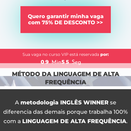
Quero garantir minha vaga
com 75% DE DESCONTO >>
Garanta já a sua vaga clicando no botão acima
para
Sua vaga no curso VIP está reservada
por:
aproveitar essa oportunidade única.
09
55
Min
Seg
MÉTODO DA LINGUAGEM DE ALTA
FREQUÊNCIA
A
metodologia INGLÊS WINNER
se
diferencia das demais porque trabalha 100%
com a
LINGUAGEM DE ALTA FREQUÊNCIA
.