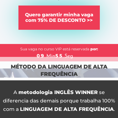
Quero garantir minha vaga
com 75% DE DESCONTO >>
Garanta já a sua vaga clicando no botão acima
para
Sua vaga no curso VIP está reservada
por:
aproveitar essa oportunidade única.
09
55
Min
Seg
MÉTODO DA LINGUAGEM DE ALTA
FREQUÊNCIA
A
metodologia INGLÊS WINNER
se
diferencia das demais porque trabalha 100%
com a
LINGUAGEM DE ALTA FREQUÊNCIA
.