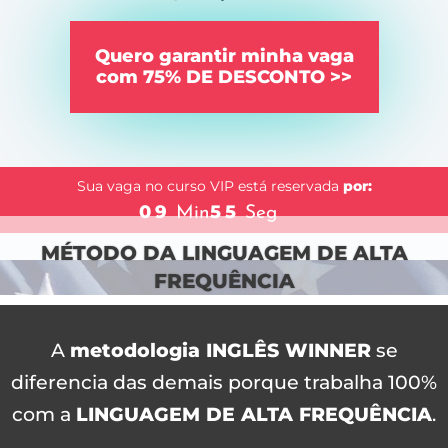
Quero garantir minha vaga
com 75% DE DESCONTO >>
Garanta já a sua vaga clicando no botão acima
para
Sua vaga no curso VIP está reservada
por:
aproveitar essa oportunidade única.
09
55
Min
Seg
MÉTODO DA LINGUAGEM DE ALTA
FREQUÊNCIA
A
metodologia INGLÊS WINNER
se
diferencia das demais porque trabalha 100%
com a
LINGUAGEM DE ALTA FREQUÊNCIA
.